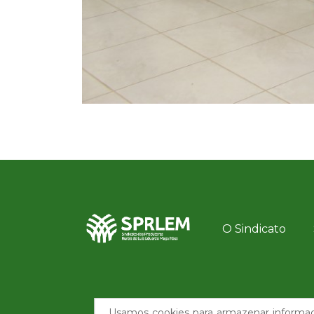
O Sindicato
Usamos cookies para armazenar informaçõ