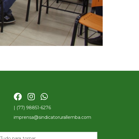
| (77) 98851-6276
imprensa@sindicatorurallemba.com
Tudo para tornar