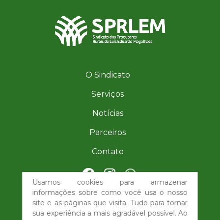
O Sindicato
Serviços
Notícias
Parceiros
Contato
Usamos cookies para armazenar
| (77) 98851-6276
informações sobre como você usa o nosso
site e as páginas que visita. Tudo para tornar
imprensa@sindicatorurallemba.com
sua experiência a mais agradável possível. Ao