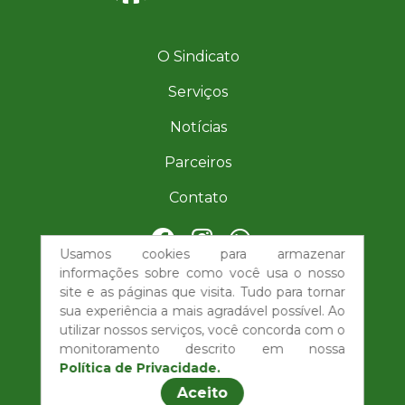
O Sindicato
Serviços
Notícias
Parceiros
Contato
Usamos cookies para armazenar
| (77) 98851-6276
informações sobre como você usa o nosso
site e as páginas que visita. Tudo para tornar
imprensa@sindicatorurallemba.com
sua experiência a mais agradável possível. Ao
utilizar nossos serviços, você concorda com o
monitoramento descrito em nossa
Política de Privacidade.
Aceito